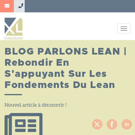
Aller
au
contenu
principal
Togg
navig
BLOG PARLONS LEAN |
Rebondir En
S'appuyant Sur Les
Fondements Du Lean
Nouvel article à découvrir !