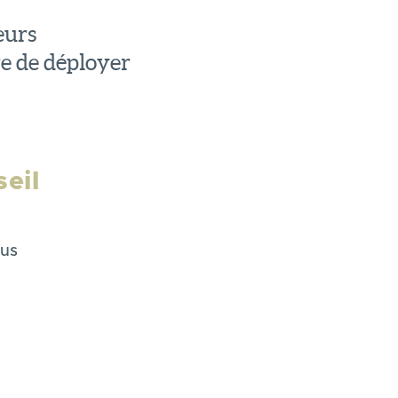
eurs
e de déployer
eil
ous