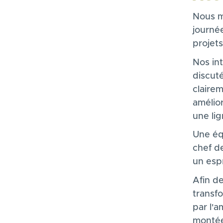
Nous m
journé
projet
Nos in
discuté
claire
amélior
une lig
Une équ
chef de
un espr
Afin d
transf
par l'a
montée