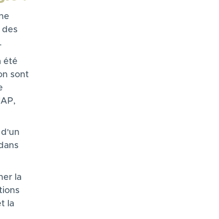
une
u des
.
a été
ion sont
e
UAP,
 d'un
 dans
er la
tions
t la