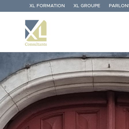
Aller
XL FORMATION
XL GROUPE
PARLON
au
contenu
principal
NAVIGATION
XL
CONSULTANTS