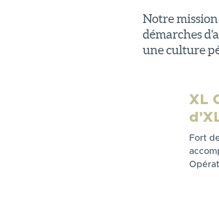
Notre mission 
démarches d'a
une culture p
XL 
d'X
Fort d
accomp
Opérat