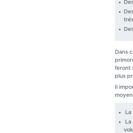
Des
Des
tré
Des
Dans ce
primor
feront 
plus p
Il impo
moyens
La 
La 
vol