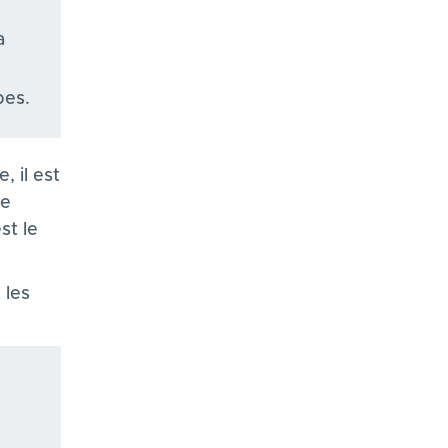
a
es​.
, il est
se
st le
 les