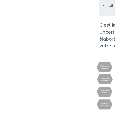
La 
C’est l
Uncert
élabor
votre a