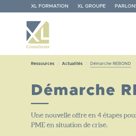
Aller
XL FORMATION
XL GROUPE
PARLON
au
contenu
principal
NAVIGATION
XL
Ressources
Actualités
Démarche REBOND​
CONSULTANTS
Démarche R
Une nouvelle offre en 4 étapes po
PME en situation de crise.