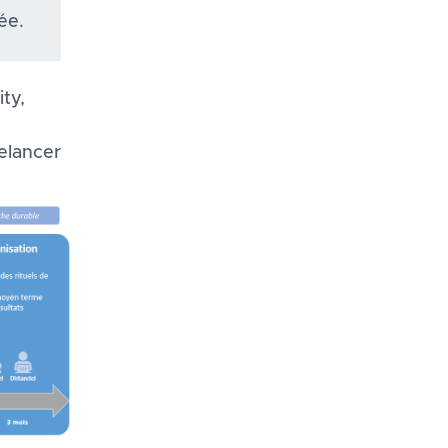
e​.
ty,
elancer