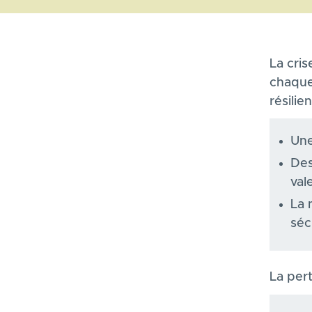
La cris
chaque 
résilie
Une
Des
val
La 
séc
La per