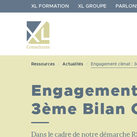
Aller
XL FORMATION
XL GROUPE
PARLON
au
contenu
principal
NAVIGATION
XL
Ressources
Actualités
Engagement climat : 3
CONSULTANTS
Engagement 
3ème Bilan 
Dans le cadre de notre démarche RS