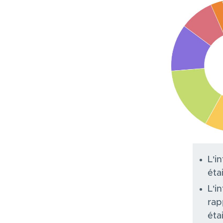
L'i
éta
L'i
rap
éta