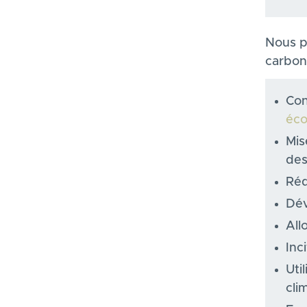
Nous p
carbone
Con
éco
Mis
des
Réd
Dév
All
Inc
Uti
cli