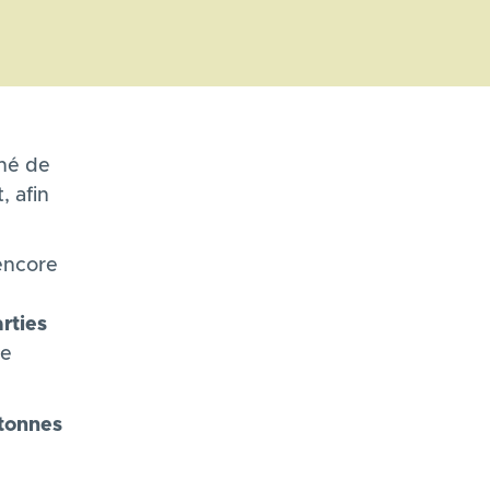
hé de
 afin
 encore
rties
re
tonnes