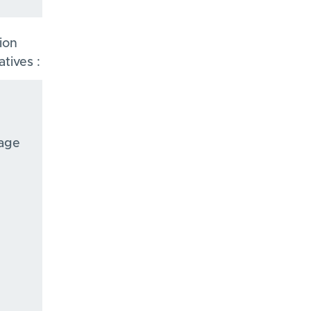
ion
atives :
lage