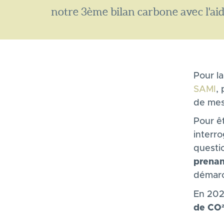
notre 3ème bilan carbone avec l'ai
Pour l
SAMI
,
de mes
Pour ê
interro
questi
prena
démarc
En 202
de CO