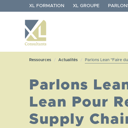
Aller
XL FORMATION
XL GROUPE
PARLON
au
contenu
principal
NAVIGATION
XL
Ressources
Actualités
Parlons Lean "Faire d
CONSULTANTS
Parlons Lea
Lean Pour R
Supply Chai