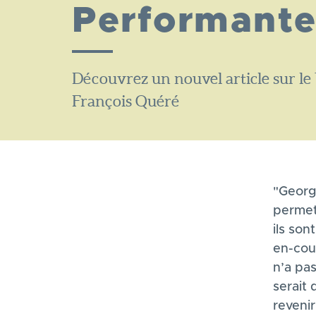
Performant
Découvrez un nouvel article sur le 
François Quéré
"George
permett
ils son
en-cour
n’a pa
serait 
revenir