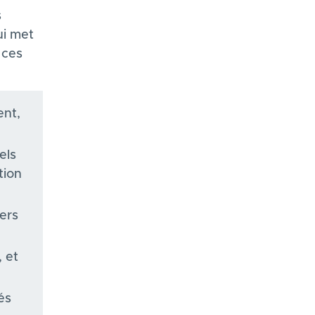
s
i met
 ces
:
ent,
els
tion
ers
 et
és