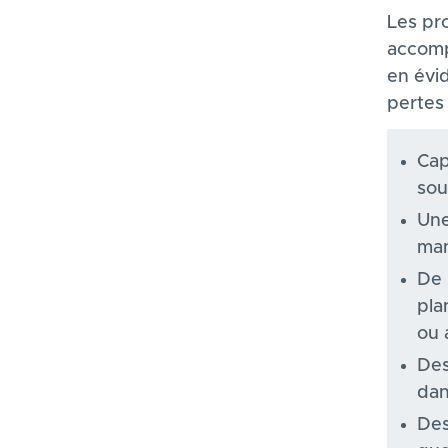
Les pr
accomp
en évid
pertes 
Cap
sou
Une
man
De 
pla
ou 
Des
dan
Des