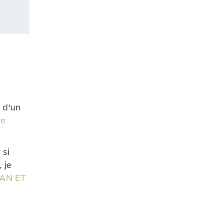
n d'un
re
 si
 je
AN ET