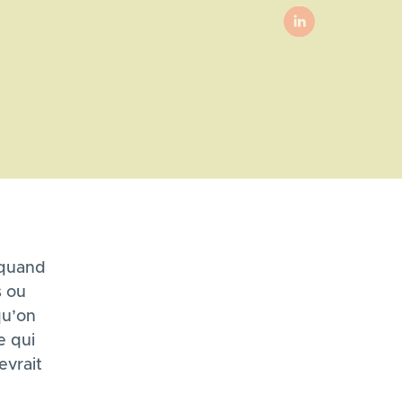
 quand
s ou
qu’on
e qui
evrait