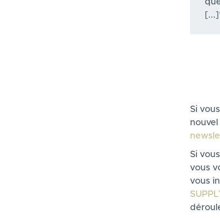
que
[...]
Si vous
nouvel 
newsle
Si vou
vous vo
vous in
SUPPL
déroul