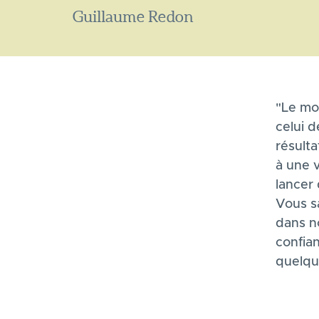
Guillaume Redon
"Le mon
celui d
résult
à une v
lancer
Vous sa
dans n
confia
quelque