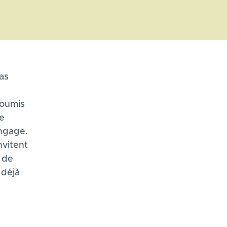
as
soumis
se
angage.
nvitent
 de
 déjà