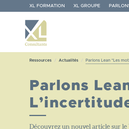
Aller
XL FORMATION
XL GROUPE
PARLON
au
contenu
principal
NAVIGATION
XL
Ressources
Actualités
Parlons Lean "Les mots
CONSULTANTS
Parlons Lea
L’incertitud
Découvrez un nouvel article sur le 