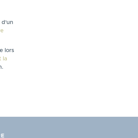
n d'un
re
e lors
 la
h.
RE