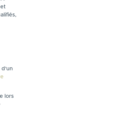
 et
lifiés,
n d'un
re
e lors
e