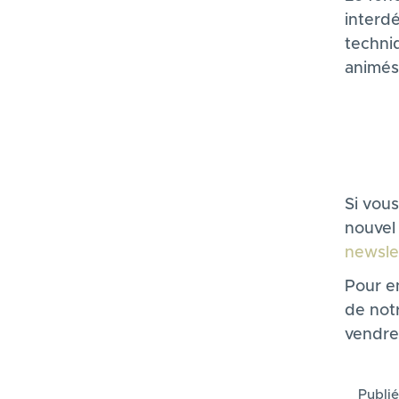
interd
techniq
animés 
Si vous
nouvel 
newsle
Pour en
de not
vendred
Publié