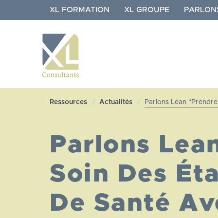
Aller
XL FORMATION
XL GROUPE
PARLON
au
contenu
principal
NAVIGATION
XL
Ressources
Actualités
Parlons Lean "Prendre 
CONSULTANTS
Parlons Lea
Soin Des Ét
De Santé Av