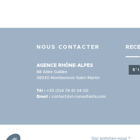
NOUS CONTACTER
RECE
AGENCE RHÔNE-ALPES
S'
88 Allée Galilée
38330 Montbonnot-Saint-Martin
Tél :
+33 (0)4 76 61 34 00
Email :
contact@xl-consultants.com
Axeptio consent
Plateforme de Gestion du Consentement : Personnali
MENU
Qui sommes-nous ?