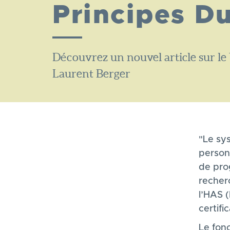
Principes D
Découvrez un nouvel article sur le 
Laurent Berger
"Le sy
person
de prog
recher
l’HAS (
certifi
Le fon