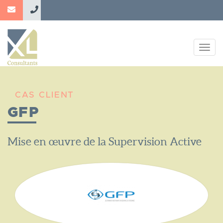
Aller
au
contenu
principal
Togg
navig
CAS CLIENT
GFP
Nom
Mise en œuvre de la Supervision Active
du
Projet
Logo