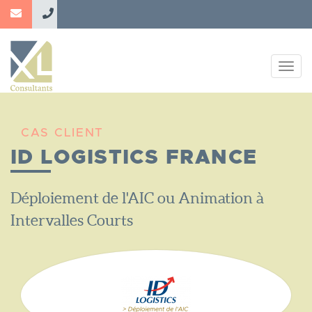
Aller
au
contenu
principal
Togg
navig
CAS CLIENT
ID LOGISTICS FRANCE
Nom
Déploiement de l'AIC ou Animation à
du
Intervalles Courts
Projet
Logo