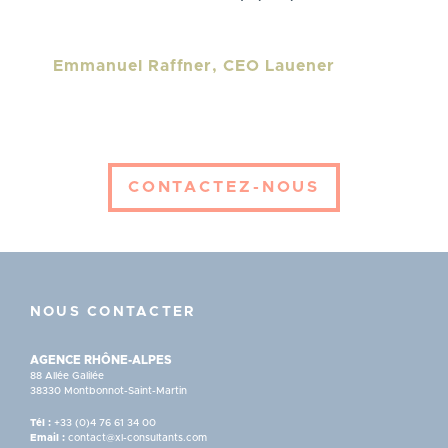
Personne
Emmanuel Raffner, CEO Lauener
/
entreprise
CONTACTEZ-NOUS
NOUS CONTACTER
AGENCE RHÔNE-ALPES
88 Allée Galilée
38330 Montbonnot-Saint-Martin
Tél :
+33 (0)4 76 61 34 00
Email :
contact@xl-consultants.com