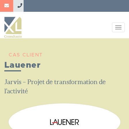
Aller
au
contenu
principal
Togg
navig
CAS CLIENT
Lauener
Nom
Jarvis – Projet de transformation de
du
l’activité
Projet
Logo