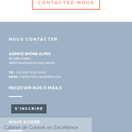
CONTACTEZ-NOUS
NOUS CONTACTER
AGENCE RHÔNE-ALPES
88 Allée Galilée
38330 Montbonnot-Saint-Martin
Tél :
+33 (0)4 76 61 34 00
Email :
contact@xl-consultants.com
RECEVOIR NOS E-MAILS
S'INSCRIRE
NOUS SUIVRE
XL Consultants - Cabinet de Conseil en Excellence