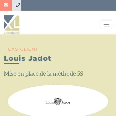
Aller
au
contenu
principal
Togg
navig
CAS CLIENT
Louis Jadot
Nom
Mise en place de la méthode 5S
du
Projet
Logo