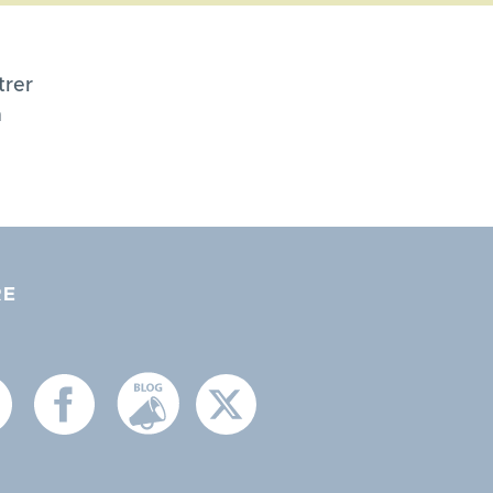
trer
n
RE