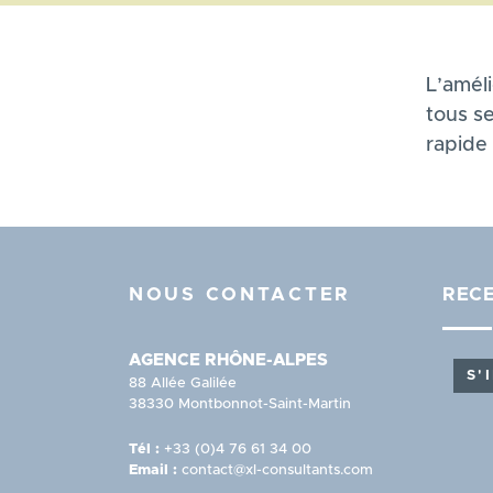
L’amél
tous se
rapide 
NOUS CONTACTER
RECE
AGENCE RHÔNE-ALPES
S'
88 Allée Galilée
38330 Montbonnot-Saint-Martin
Tél :
+33 (0)4 76 61 34 00
Email :
contact@xl-consultants.com