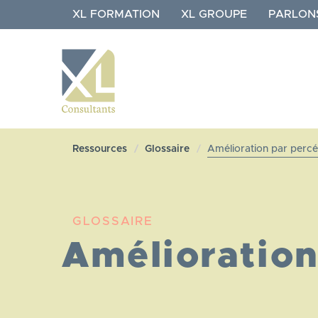
Aller
XL FORMATION
XL GROUPE
PARLON
au
contenu
principal
NAVIGATION
XL
Ressources
Glossaire
Amélioration par perc
CONSULTANTS
GLOSSAIRE
Amélioration