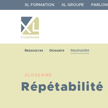
Aller
XL FORMATION
XL GROUPE
PARLON
au
contenu
principal
NAVIGATION
XL
Ressources
Glossaire
Répétabilité
CONSULTANTS
GLOSSAIRE
Répétabilité