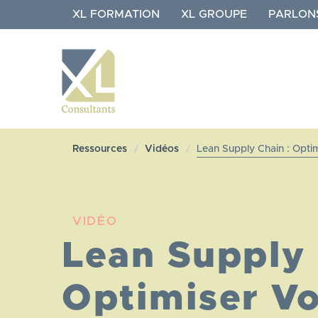
Aller
XL FORMATION
XL GROUPE
PARLON
au
contenu
principal
NAVIGATION
XL
Ressources
Vidéos
Lean Supply Chain : Optim
CONSULTANTS
VIDÉO
Lean Supply 
Optimiser Vo