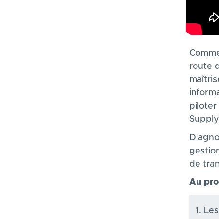
Description
Commen
route 
maîtris
inform
piloter
Supply
Diagno
gestio
de tra
Au pr
Les