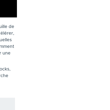
ille de
élérer,
uelles
Comment
ur une
ocks,
rche