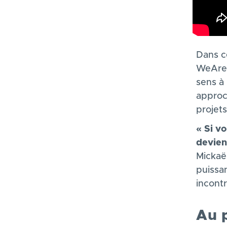
Description
Dans c
WeAreT
sens à 
approc
projets
« Si v
devien
Mickaël
puissan
incontr
Au 