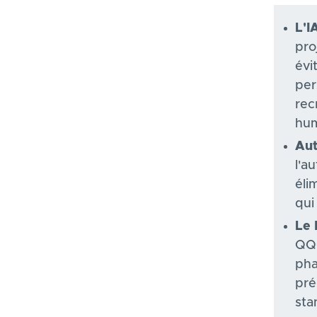
L'I
pro
évi
per
rec
hu
Aut
l'a
éli
qui
Le
QQO
pha
pré
sta