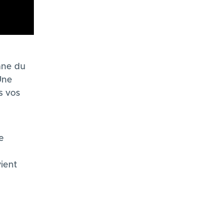
nne du
Une
s vos
e
vient