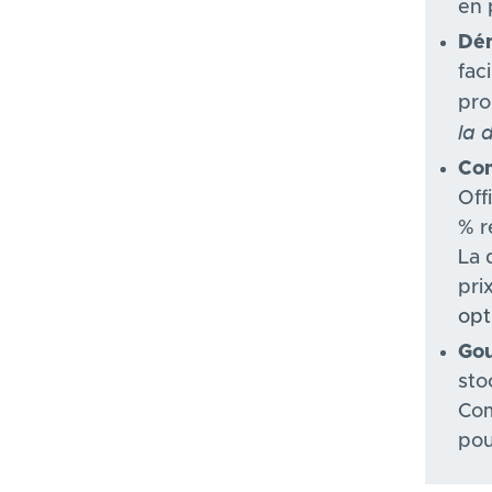
en 
Dém
fac
pr
la 
Com
Off
% r
La 
pri
opt
Gou
sto
Com
pou