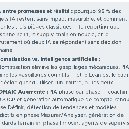
A entre promesses et réalité :
pourquoi 95 % des
jets IA restent sans impact mesurable, et comment
ter les trois pièges classiques — le reporting que
sonne ne lit, la supply chain en boucle, et le
rutement où deux IA se répondent sans décision
maine
omatisation vs. intelligence artificielle :
utomatisation élimine les gaspillages mécaniques, l'I
mine les gaspillages cognitifs — et le Lean est le cad
 décide quand utiliser l'un, l'autre, ou les deux
 DMAIC Augmenté :
l'IA phase par phase — coachin
QCP et génération automatique de compte-rendu
se Définir, détection de tendances et modèles
dictifs en phase Mesurer/Analyser, génération de
ndards terrain en phase Innover, agents de supervi