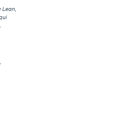
e Lean,
qui
L
e