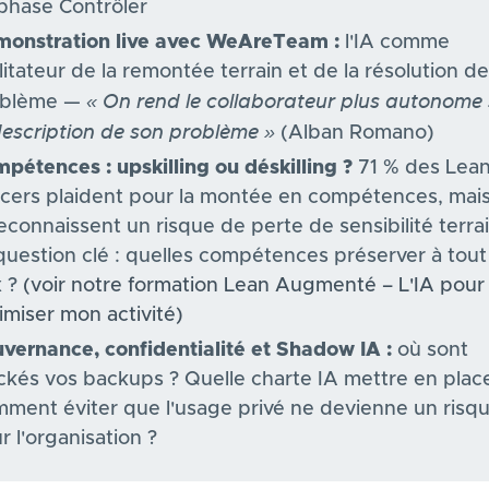
phase Contrôler
onstration live avec WeAreTeam :
l'IA comme
ilitateur de la remontée terrain et de la résolution de
« On rend le collaborateur plus autonome 
oblème —
description de son problème »
(Alban Romano)
pétences : upskilling ou déskilling ?
71 % des Lea
icers plaident pour la montée en compétences, mai
econnaissent un risque de perte de sensibilité terrai
question clé : quelles compétences préserver à tout
x ?
(voir notre formation Lean Augmenté – L'IA pour
imiser mon activité)
vernance, confidentialité et Shadow IA :
où sont
ckés vos backups ? Quelle charte IA mettre en plac
ment éviter que l'usage privé ne devienne un risq
r l'organisation ?