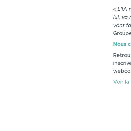
« L'IA
lui, va
vont fa
Groupe
Nous co
Retrou
inscri
webcon
Voir la