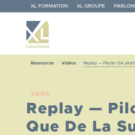
Aller
XL FORMATION
XL GROUPE
PARLON
au
contenu
principal
NAVIGATION
XL
Ressources
Vidéos
Replay — Piloter l'IA plu
CONSULTANTS
VIDÉO
Replay — Pilo
Que De La Su