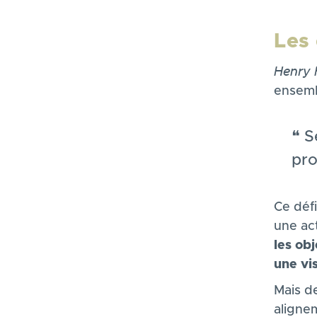
Les 
Henry 
ensemb
S
pro
Ce défi
une act
les obj
une vi
Mais d
aligne