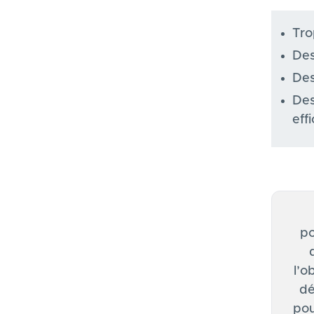
Tro
Des
Des
Des
eff
po
l’o
dé
pou