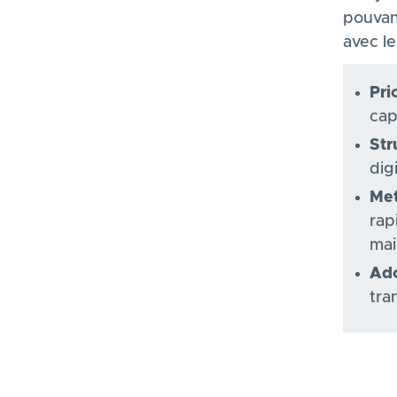
pouvan
avec le
Pri
cap
Str
dig
Met
rap
mai
Ado
tra