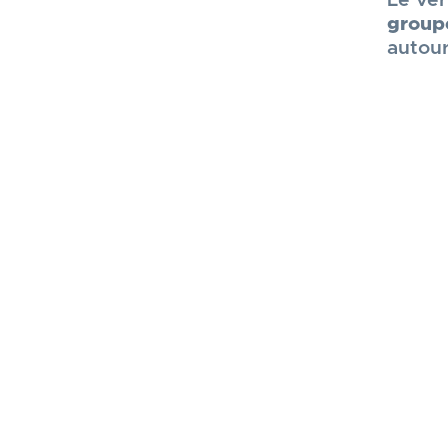
Le vér
groupe
autour