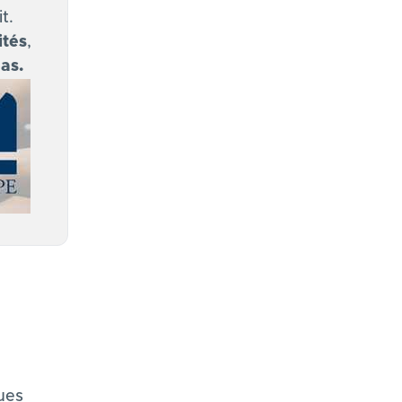
t.
ité
s
,
as.
ques