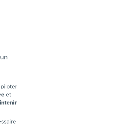
 un
piloter
re
et
ntenir
ssaire