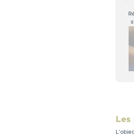
Ré
s
Les 
L’objec