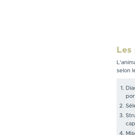
Les
L’anima
selon l
Dia
por
Sél
Str
cap
Mis