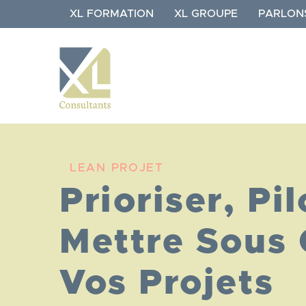
Aller
XL FORMATION
XL GROUPE
PARLON
au
contenu
principal
NAVIGATION
XL
CONSULTANTS
LEAN PROJET
Prioriser, Pil
Mettre Sous 
Vos Projets