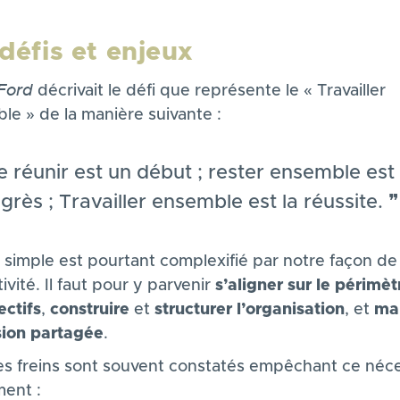
défis et enjeux
Ford
décrivait le défi que représente le « Travailler
le » de la manière suivante :
e réunir est un début ; rester ensemble est
grès ; Travailler ensemble est la réussite.
 simple est pourtant complexifié par notre façon de 
ivité. Il faut pour y parvenir
s’aligner sur le périmèt
ectifs
,
construire
et
structurer l’organisation
, et
mai
sion partagée
.
es freins sont souvent constatés empêchant ce néce
ment :