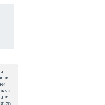
du
hacun
ner
ans un
ngue
iation