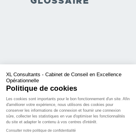
GLOSSAIRE
XL Consultants - Cabinet de Conseil en Excellence
Opérationnelle
Politique de cookies
Les cookies sont importants pour le bon fonctionnement d'un site. Afin
d'améliorer votre expérience, nous utilisons des cookies pour
conserver les informations de connexion et fournir une connexion
sûre, collecter les statistiques en vue d'optimiser les fonctionnalités
du site et adapter le contenu à vos centres d'intérêt.
Consulter notre politique de confidentialité
3
|
5
|
A
|
B
|
C
|
D
|
E
|
F
|
G
|
H
|
I
|
K
|
L
|
M
|
N
|
O
|
P
|
Q
|
R
|
S