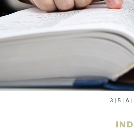
3
|
5
|
A
|
IN