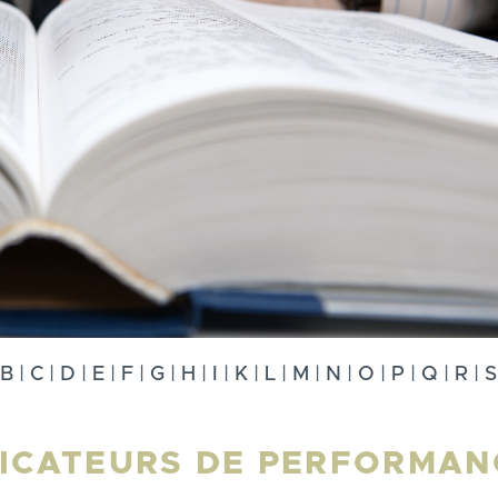
B
|
C
|
D
|
E
|
F
|
G
|
H
|
I
|
K
|
L
|
M
|
N
|
O
|
P
|
Q
|
R
|
S
DICATEURS DE PERFORMAN