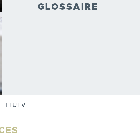
GLOSSAIRE
|
T
|
U
|
V
CES