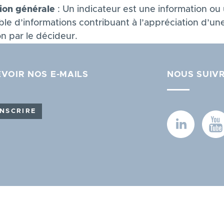
tion générale
: Un indicateur est une information ou
le d’informations contribuant à l’appréciation d’un
on par le décideur.
VOIR NOS E-MAILS
NOUS SUIV
INSCRIRE
sez vos Options
s paramètres de confidentialité, en garantissant la con
FAQ
Glossaire
Mentions légales
Nous rejoindre ?
Po