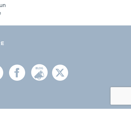
 un
e
RE
formité avec les réglementations. Personnalisez vos préf
litique de confidentialité