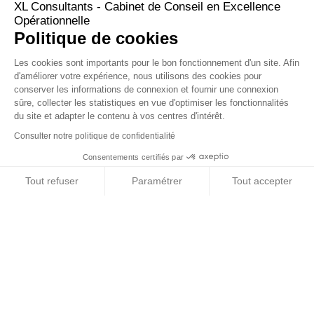
XL Consultants - Cabinet de Conseil en Excellence
Opérationnelle
Politique de cookies
3
|
5
|
A
|
B
|
C
|
D
|
E
|
F
|
G
|
H
|
I
|
K
|
L
|
M
|
N
|
O
|
P
|
Q
|
R
|
S
|
T
|
U
|
V
Les cookies sont importants pour le bon fonctionnement d'un site. Afin
d'améliorer votre expérience, nous utilisons des cookies pour
conserver les informations de connexion et fournir une connexion
LEAN OFFICE
sûre, collecter les statistiques en vue d'optimiser les fonctionnalités
du site et adapter le contenu à vos centres d'intérêt.
Lean Office
Le
(ou Lean "de bureau") est une application des
Consulter notre politique de confidentialité
principes du Lean Manufacturing aux processus administratifs.
Consentements certifiés par
LEAN PRODUCT DEVELOPMENT
Tout refuser
Paramétrer
Tout accepter
Plateforme de Gestion du Consentement : Personnalisez vos Options
Axeptio consent
Lean Product Development
Le
(ou Lean Engineering) est
l’application des principes de la démarche Lean au sein des
Notre plateforme vous permet d'adapter et de gérer vos paramètres de 
services supports, au travers des processus de
développement et de conception.
LEAN SIX SIGMA
Alliance du
Lean
(productivité) et du
Six Sigma
(variabilité), l