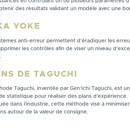
ssances en contrôlant un ou plusieurs paramètres d
btenir des résultats validant un modèle avec une b
KA YOKE
stèmes anti-erreur permettent d’éradiquer les erreu
upprimer les contrôles afin de viser un niveau d’exc
.
ANS DE TAGUCHI
hode Taguchi, inventée par Gen’ichi Taguchi, est u
e statistique pour réaliser des plans d'expérience.
sez vos Options
ée dans l'industrie, cette méthode vise à minimiser
s paramètres de confidentialité, en garantissant la con
ons autour de la valeur de consigne.
RETO