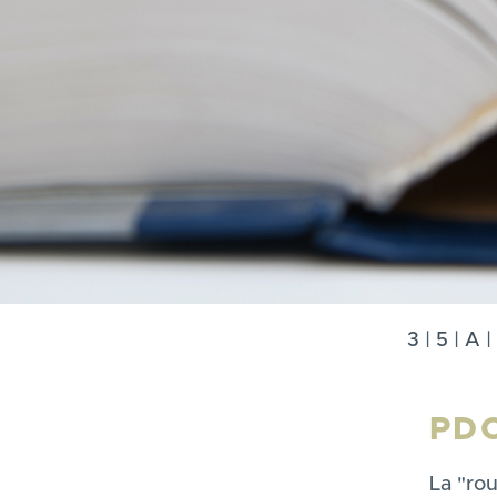
3
|
5
|
A
|
PDC
La "ro