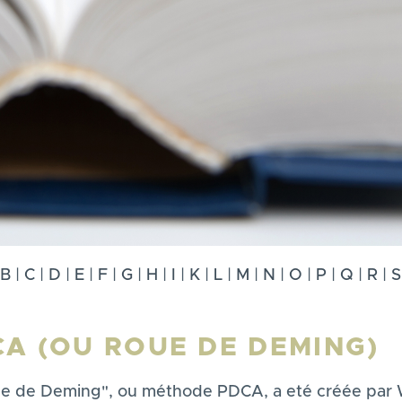
B
|
C
|
D
|
E
|
F
|
G
|
H
|
I
|
K
|
L
|
M
|
N
|
O
|
P
|
Q
|
R
|
S
A (OU ROUE DE DEMING)
ue de Deming", ou méthode PDCA, a eté créée par W