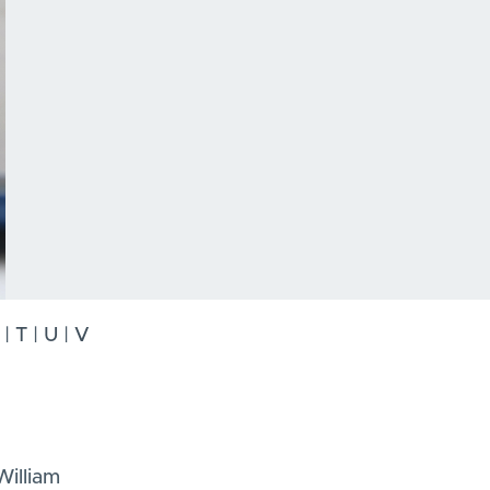
|
T
|
U
|
V
illiam