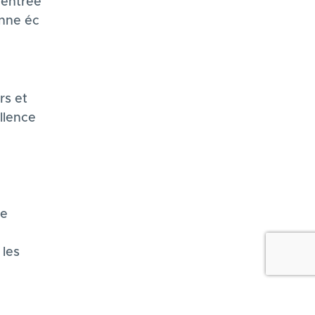
'entrée
onne éc
rs et
ellence
ne
 les
formité avec les réglementations. Personnalisez vos préf