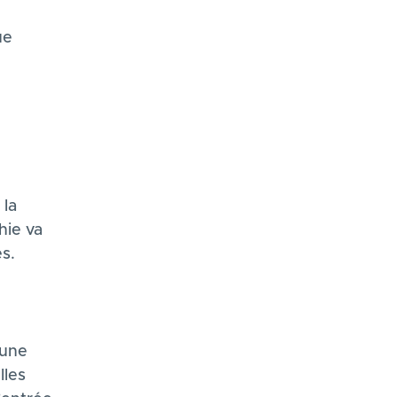
ue
 la
hie va
s.
'une
lles