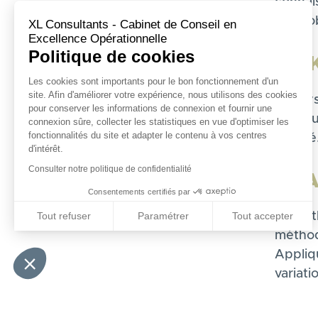
connai
pour o
XL Consultants - Cabinet de Conseil en
Excellence Opérationnelle
Politique de cookies
PO
Les cookies sont importants pour le bon fonctionnement d'un
site. Afin d'améliorer votre expérience, nous utilisons des cookies
Les sy
pour conserver les informations de connexion et fournir une
ainsi s
connexion sûre, collecter les statistiques en vue d'optimiser les
fonctionnalités du site et adapter le contenu à vos centres
qualité
d'intérêt.
Consulter notre politique de confidentialité
PL
Consentements certifiés par
Tout refuser
Paramétrer
Tout accepter
La mét
méthod
Axeptio consent
Plateforme de Gestion du Consentement : Personnali
Appliqu
Notre plateforme vous permet d'adapter et de gérer vo
variati
PA