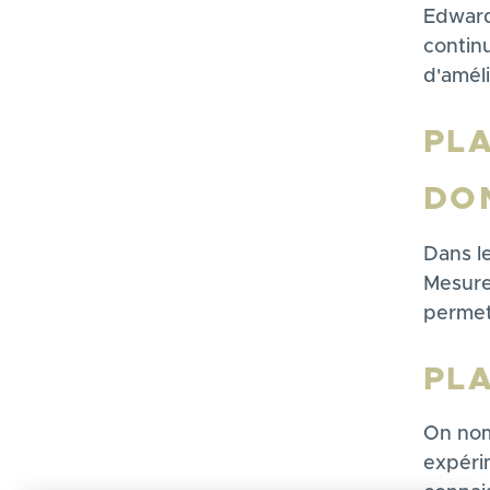
Edward
continu
d'améli
PLA
DO
Dans l
Mesure
permet
PLA
On nom
expéri