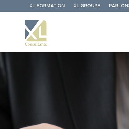
Aller
XL FORMATION
XL GROUPE
PARLON
au
contenu
principal
NAVIGATION
XL
CONSULTANTS